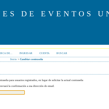
NES DE EVENTOS U
RCA DE...
INGRESAR
CUENTA
BUSCAR
Inicio
>
Cambiar contraseña
raseña para usuarios registrados, en lugar de solicitar la actual contraseña
 enviará la confirmación a esa dirección de email.