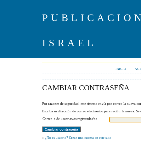
PUBLICACIO
ISRAEL
INICIO
ACE
CAMBIAR CONTRASEÑA
Por razones de seguridad, este sistema envía por correo la nueva cont
Escriba su dirección de correo electrónico para recibir la nueva. Se
Correo-e de usuarias/os registradas/os
»
¿No es usuario? Creae una cuenta en este sitio